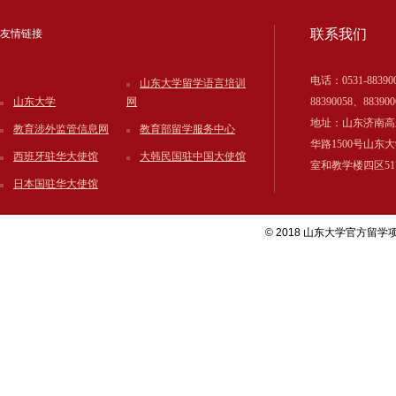
联系我们
友情链接
电话：0531-88390
山东大学留学语言培训
山东大学
网
88390058、883900
地址：山东济南高
教育涉外监管信息网
教育部留学服务中心
华路1500号山东
西班牙驻华大使馆
大韩民国驻中国大使馆
室和教学楼四区51
日本国驻华大使馆
© 2018 山东大学官方留学项